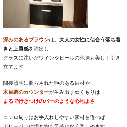
深みのあるブラウン
は、
大人の女性に似合う落ち着
きと上質感
を演出し
グラスに注いだワインやビールの色味も美しく引き
立てます
間接照明に照らされた艶のある扉材や
木目調のカウンター
が生み出すぬくもりは
まるで行きつけのバーのような心地よさ
コンロ周りはお手入れしやすい素材を選べば
アヒージョや焼き物も気兼ねなく楽しめます