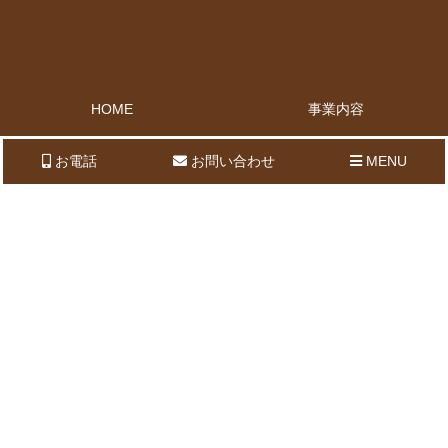
HOME
事業内容
会社概要
ブログ
お電話
お問い合わせ
MENU
求人案内
お問い合わせ
大阪府豊中市庄内西町4-24-16-1F
TEL：06-6333-2224
FAX：06-6333-2225