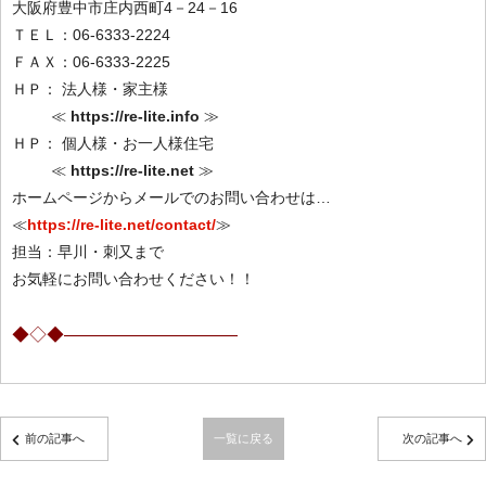
大阪府豊中市庄内西町4－24－16
ＴＥＬ：06-6333-2224
ＦＡＸ：06-6333-2225
ＨＰ： 法人様・家主様
≪
https://re-lite.info
≫
ＨＰ： 個人様・お一人様住宅
≪
https://re-lite.net
≫
ホームページからメールでのお問い合わせは…
≪
https://re-lite.net/contact/
≫
担当：早川・刺又まで
お気軽にお問い合わせください！！
◆◇◆——————————
前の記事へ
一覧に戻る
次の記事へ